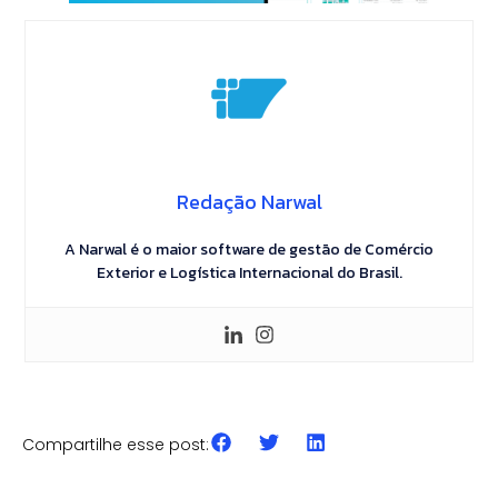
Redação Narwal
A Narwal é o maior software de gestão de Comércio
Exterior e Logística Internacional do Brasil.
Compartilhe esse post:
CLASSIFICAÇÃO FISCAL
GESTÃO & AUTOMAÇÃO
Erros de Classificação
ROI de Automação no
I
Fiscal na Importação: como
Comex: quanto custa não
c