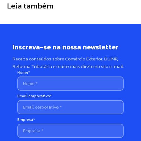
Leia também
evitar multas e retenções
automatizar a operação
P
Inscreva-se na nossa newsletter
Receba conteúdos sobre Comércio Exterior, DUIMP,
Reforma Tributária e muito mais direto no seu e-mail.
Nome*
Email corporativo*
Empresa*