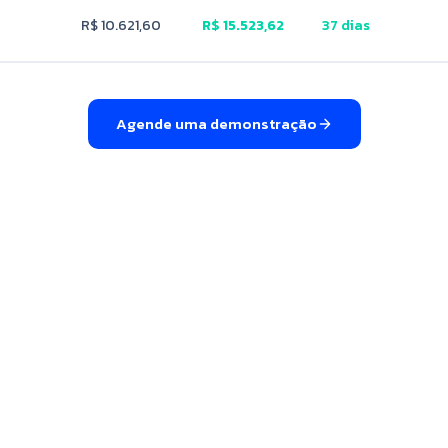
R$ 10.621,60
R$ 15.523,62
37 dias
Agende uma demonstração
s seus custos