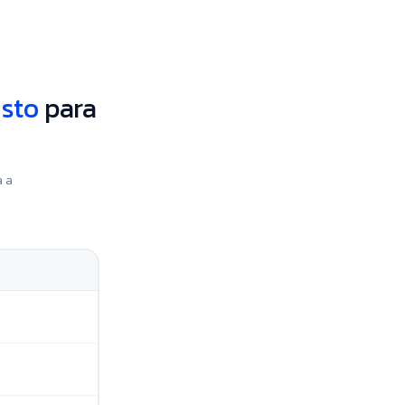
sto
para
 a