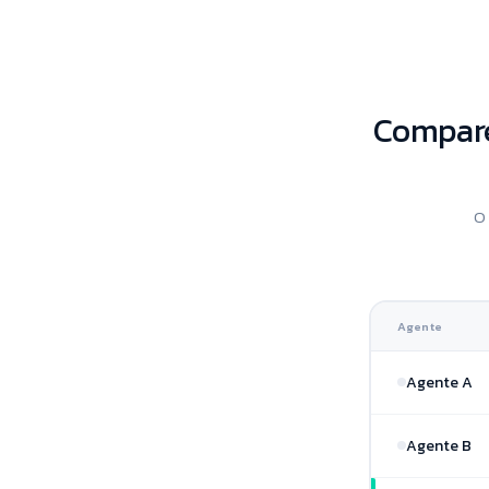
Compare
O 
Agente
Agente A
Agente B