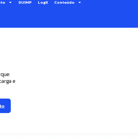
uto
DUIMP
LogX
Conteúdo
rque:
carga e
ão