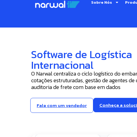
Sobre Nós
Prod
Software de Logística
Internacional
O Narwal centraliza o ciclo logístico do emba
cotações estruturadas, gestão de agentes de 
auditoria de frete com base em dados
Conheça a soluç
Fale com um vendedor