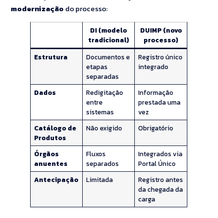
modernização
do processo:
DI (modelo
DUIMP (novo
tradicional)
processo)
Estrutura
Documentos e
Registro único
etapas
integrado
separadas
Dados
Redigitação
Informação
entre
prestada uma
sistemas
vez
Catálogo de
Não exigido
Obrigatório
Produtos
Órgãos
Fluxos
Integrados via
anuentes
separados
Portal Único
Antecipação
Limitada
Registro antes
da chegada da
carga