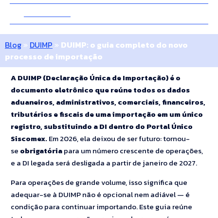
24 Junho 2026
10 Minutos
Blog
»
DUIMP
»
DUIMP: o guia completo do novo
processo de importação
A DUIMP (Declaração Única de Importação) é o
documento eletrônico que reúne todos os dados
aduaneiros, administrativos, comerciais, financeiros,
tributários e fiscais de uma importação em um único
registro, substituindo a DI dentro do Portal Único
Siscomex.
Em 2026, ela deixou de ser futuro: tornou-
se
obrigatória
para um número crescente de operações,
e a DI legada será desligada a partir de janeiro de 2027.
Para operações de grande volume, isso significa que
adequar-se à DUIMP não é opcional nem adiável — é
condição para continuar importando. Este guia reúne