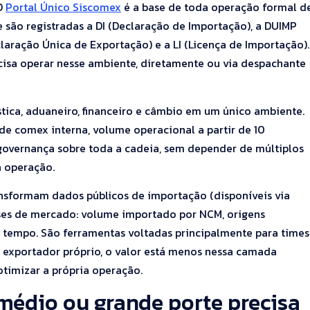
 O
Portal Único Siscomex
é a base de toda operação formal d
e são registradas a DI (Declaração de Importação), a DUIMP
laração Única de Exportação) e a LI (Licença de Importação).
isa operar nesse ambiente, diretamente ou via despachante
ica, aduaneiro, financeiro e câmbio em um único ambiente.
e comex interna, volume operacional a partir de 10
governança sobre toda a cadeia, sem depender de múltiplos
a operação.
ansformam dados públicos de importação (disponíveis via
ises de mercado: volume importado por NCM, origens
 tempo. São ferramentas voltadas principalmente para times
e exportador próprio, o valor está menos nessa camada
otimizar a própria operação.
édio ou grande porte precisa