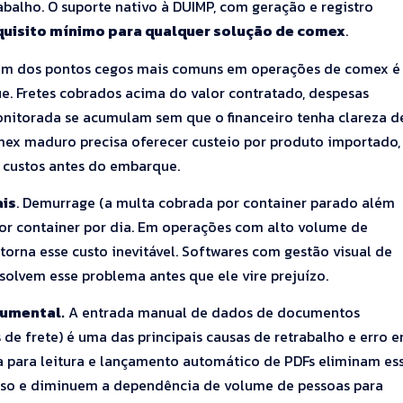
rabalho. O suporte nativo à DUIMP, com geração e registro
quisito mínimo para qualquer solução de comex
.
Um dos pontos cegos mais comuns em operações de comex é
ue. Fretes cobrados acima do valor contratado, despesas
itorada se acumulam sem que o financeiro tenha clareza d
mex maduro precisa oferecer custeio por produto importado,
e custos antes do embarque.
ais
. Demurrage (a multa cobrada por container parado além
por container por dia. Em operações com alto volume de
orna esse custo inevitável. Softwares com gestão visual de
solvem esse problema antes que ele vire prejuízo.
cumental.
A entrada manual de dados de documentos
de frete) é uma das principais causas de retrabalho e erro 
 para leitura e lançamento automático de PDFs eliminam es
sso e diminuem a dependência de volume de pessoas para