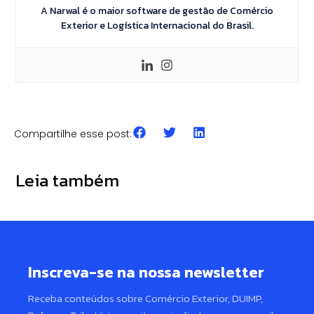
A Narwal é o maior software de gestão de Comércio
Exterior e Logística Internacional do Brasil.
Compartilhe esse post:
CLASSIFICAÇÃO FISCAL
GESTÃO & AUTOMAÇÃO
Erros de Classificação
ROI de Automação no
I
Fiscal na Importação: como
Comex: quanto custa não
c
Leia também
evitar multas e retenções
automatizar a operação
P
Inscreva-se na nossa newsletter
Receba conteúdos sobre Comércio Exterior, DUIMP,