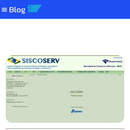
Siscoserv: o que é e por que
importa no comércio exterior
brasileiro