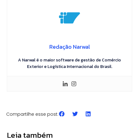
Redação Narwal
A Narwal é o maior software de gestão de Comércio
Exterior e Logística Internacional do Brasil.
Compartilhe esse post:
CLASSIFICAÇÃO FISCAL
GESTÃO & AUTOMAÇÃO
Erros de Classificação
ROI de Automação no
I
Fiscal na Importação: como
Comex: quanto custa não
c
Leia também
evitar multas e retenções
automatizar a operação
P