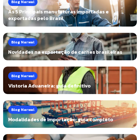
Blog Narwal
As 5 Principais manufaturas importadas e
exportadas pelo Brasil
Blog Narwal
Novidades na exportação de carnes brasileiras
Blog Narwal
Vistoria Aduaneira: guia definitivo
Blog Narwal
Modalidades de Importação: guia completo