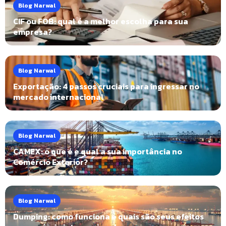
Blog Narwal
CIF ou FOB: qual é a melhor escolha para sua
empresa?
Blog Narwal
Exportação: 4 passos cruciais para ingressar no
mercado internacional
Blog Narwal
CAMEX: o que é e qual a sua importância no
Comércio Exterior?
Blog Narwal
Dumping: como funciona e quais são seus efeitos