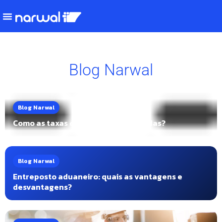
Blog Narwal
Blog Narwal
Como as taxas de câmbio são definidas?
Blog Narwal
Entreposto aduaneiro: quais as vantagens e
desvantagens?