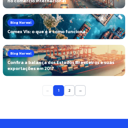
no comércio internacional
Blog Narwal
Comex Vis: o que é e como funciona
Blog Narwal
Confira a balança dos Estados Brasileiros e suas
exportações em 2017
←
1
2
→