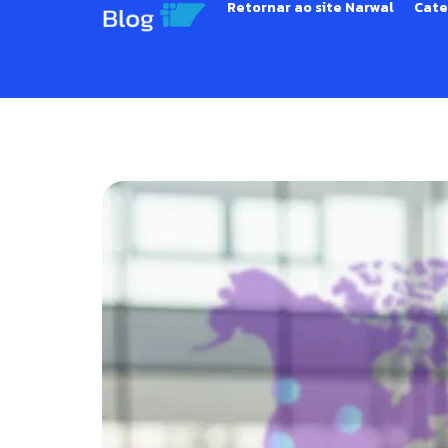
Retornar ao site Narwal
Cate
Comércio Exterior e I