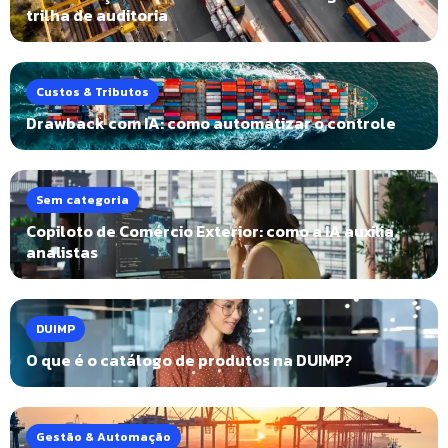
trilha de auditoria
Custos & Tributos
Drawback com IA: como automatizar o controle
Sem categoria
Copiloto de Comércio Exterior: como a IA auxilia
analistas
DUIMP
O que é o catálogo de produtos na DUIMP?
Gestão & Automação