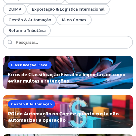
DUIMP
Exportação & Logística Internacional
Gestão & Automação
IA no Comex
Reforma Tributária
Classificação Fiscal
Erros de Classificação Fiscal na Importação: como
evitar multas e retenções
Gestão & Automação
ROI de Automação no Comex: quanto custa não
automatizar a operação