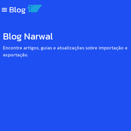
não
automatizar
a
operação
Blog Narwal
A
pergunta
errada
Ler
Encontre artigos, guias e atualizações sobre importação e
e
artigo
exportação.
a
mais
comum:
“Quanto
custa
automatizar
minha
operacao
de
comex?”
A
pergunta
certa,