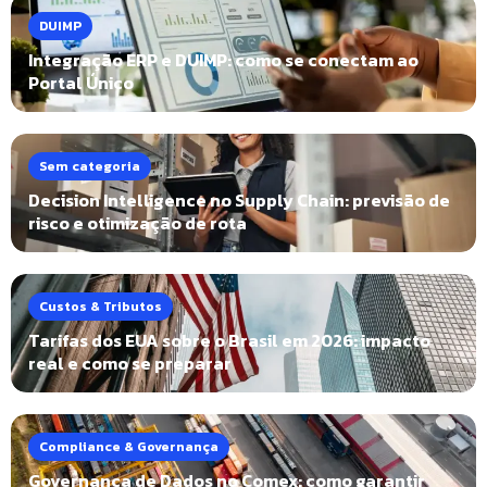
DUIMP
Integração ERP e DUIMP: como se conectam ao
Portal Único
Sem categoria
Decision Intelligence no Supply Chain: previsão de
risco e otimização de rota
Custos & Tributos
Tarifas dos EUA sobre o Brasil em 2026: impacto
real e como se preparar
Compliance & Governança
Governança de Dados no Comex: como garantir