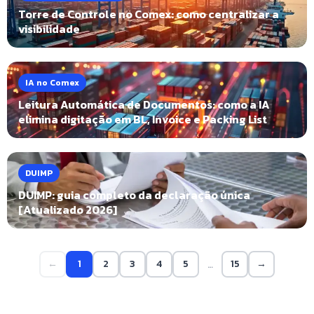
Torre de Controle no Comex: como centralizar a
visibilidade
IA no Comex
Leitura Automática de Documentos: como a IA
elimina digitação em BL, Invoice e Packing List
DUIMP
DUIMP: guia completo da declaração única
[Atualizado 2026]
←
1
2
3
4
5
15
→
…