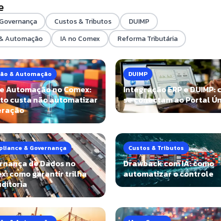
e
 Governança
Custos & Tributos
DUIMP
 & Automação
IA no Comex
Reforma Tributária
ão & Automação
DUIMP
de Automação no Comex:
Integração ERP e DUIMP:
to custa não automatizar
se conectam ao Portal Ú
eração
liance & Governança
Custos & Tributos
rnança de Dados no
Drawback com IA: como
: como garantir trilha
automatizar o controle
ditoria