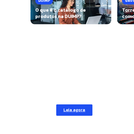
DUIMP
Gest
O que é o catálogo de
Torr
produtos na DUIMP?
como 
Com dúvidas sobr
Confira nossa série
e fique por dentro
Leia agora