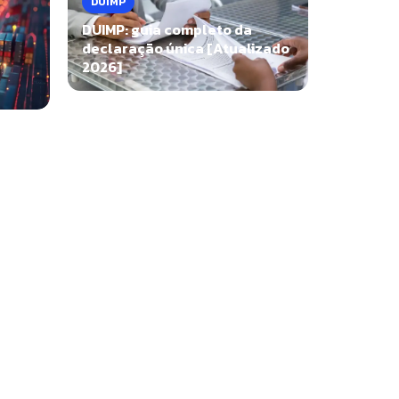
DUIMP
DUIMP: guia completo da
declaração única [Atualizado
2026]