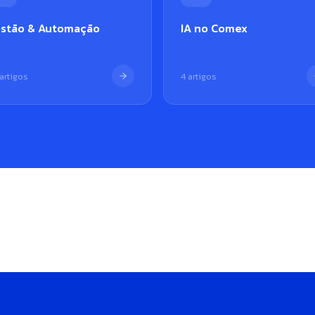
stão & Automação
IA no Comex
artigos
4 artigos
Narwal + Angeloni: escalar na
Narwal + Roj
 paga o tributo
importação sem perder o
rastreabilid
o
controle
nacionalizaç