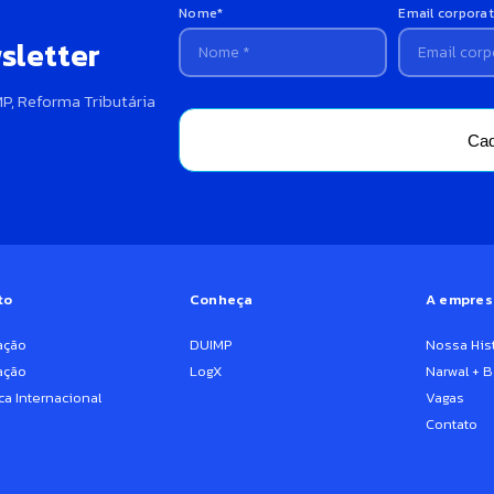
Nome*
Email corporat
sletter
P, Reforma Tributária
Cad
to
Conheça
A empres
ação
DUIMP
Nossa Hist
ação
LogX
Narwal + 
ca Internacional
Vagas
Contato