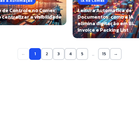
ão & Automação
IA no Comex
e de Controle no Comex:
Leitura Automática de
centralizar a visibilidade
Documentos: como a IA
elimina digitação em BL,
Invoice e Packing List
←
1
2
3
4
5
15
→
…
e a DUIMP?
 de artigos