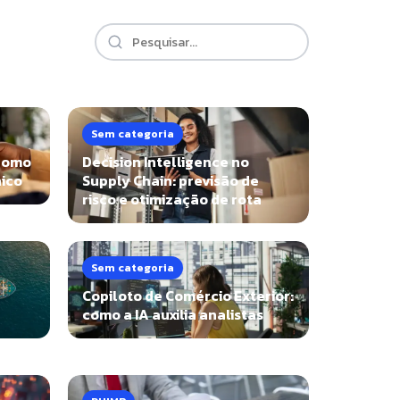
Sem categoria
 como
Decision Intelligence no
nico
Supply Chain: previsão de
risco e otimização de rota
Sem categoria
Copiloto de Comércio Exterior:
como a IA auxilia analistas