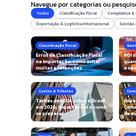
Navegue por categorias ou pesquis
Todos
Classificação Fiscal
Compliance &
Exportação & Logística Internacional
Gestão
Classificação Fiscal
Gest
Erros de Classificação Fiscal
ROI 
na Importação: como evitar
quan
multas e retenções
a op
Custos & Tributos
Comp
Tarifas dos EUA sobre o Brasil
Gove
em 2026: impacto real e como
Comex
se preparar
de au