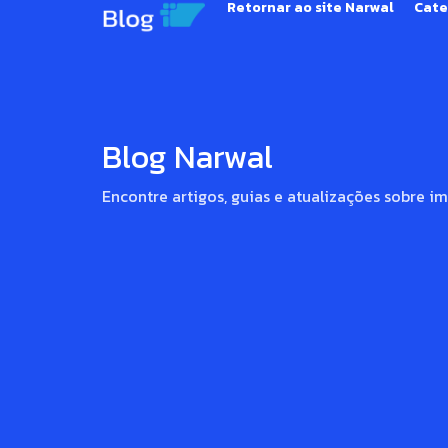
Retornar ao site Narwal
Cate
competitivas
das
que
ficam
para
tras...
Blog Narwal
Ler
artigo
Encontre artigos, guias e atualizações sobre i