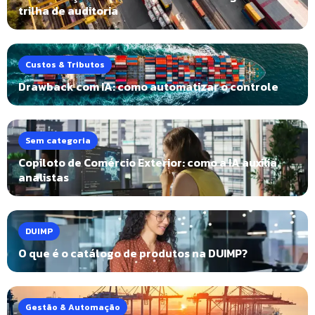
trilha de auditoria
Custos & Tributos
Drawback com IA: como automatizar o controle
Sem categoria
Copiloto de Comércio Exterior: como a IA auxilia
analistas
DUIMP
O que é o catálogo de produtos na DUIMP?
Gestão & Automação