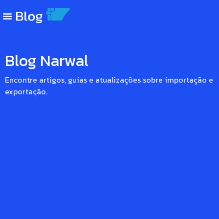
não
automatizar
a
operação
Blog Narwal
A
pergunta
errada
Ler
Encontre artigos, guias e atualizações sobre importação e
e
artigo
exportação.
a
mais
comum:
“Quanto
custa
automatizar
minha
operacao
de
comex?”
A
pergunta
certa,