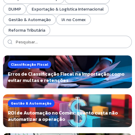
DUIMP
Exportação & Logística Internacional
Gestão & Automação
IA no Comex
Reforma Tributária
Classificação Fiscal
Erros de Classificação Fiscal na Importação: como
evitar multas e retenções
Gestão & Automação
ROI de Automação no Comex: quanto custa não
automatizar a operação