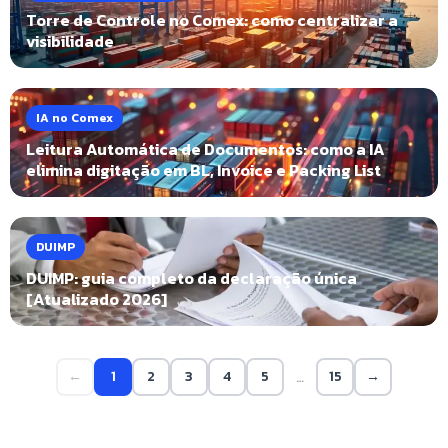
Torre de Controle no Comex: como centralizar a
visibilidade
IA no Comex
Leitura Automática de Documentos: como a IA
elimina digitação em BL, Invoice e Packing List
DUIMP
DUIMP: guia completo da declaração única
[Atualizado 2026]
←
1
2
3
4
5
15
→
…