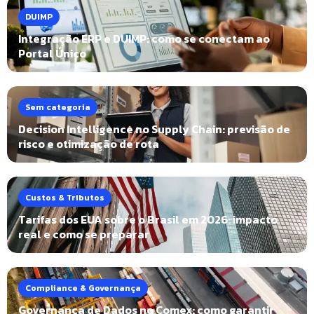
DUIMP
Integração ERP e DUIMP: como se conectam ao
Portal Único
Sem categoria
Decision Intelligence no Supply Chain: previsão de
risco e otimização de rota
Custos & Tributos
Tarifas dos EUA sobre o Brasil em 2026: impacto
real e como se preparar
Compliance & Governança
Governança de Dados no Comex: como garantir