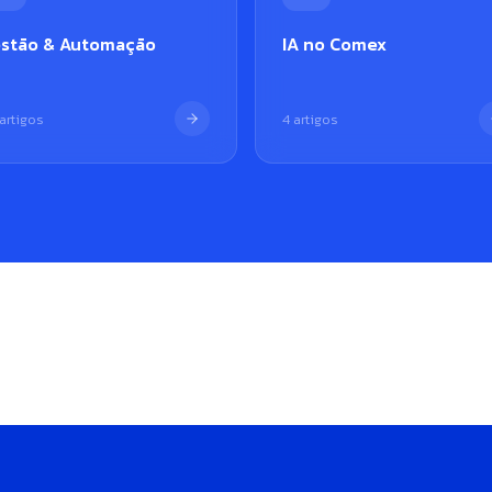
stão & Automação
IA no Comex
artigos
4 artigos
Narwal + Angeloni: escalar na
Narwal + Roj
 paga o tributo
importação sem perder o
rastreabilid
o
controle
nacionalizaç