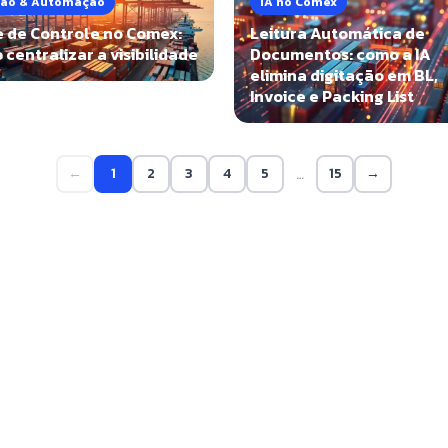
ão & Automação
IA no Comex
e de Controle no Comex:
Leitura Automática de
centralizar a visibilidade
Documentos: como a IA
elimina digitação em BL,
Invoice e Packing List
←
1
2
3
4
5
15
→
…
e a DUIMP?
 de artigos