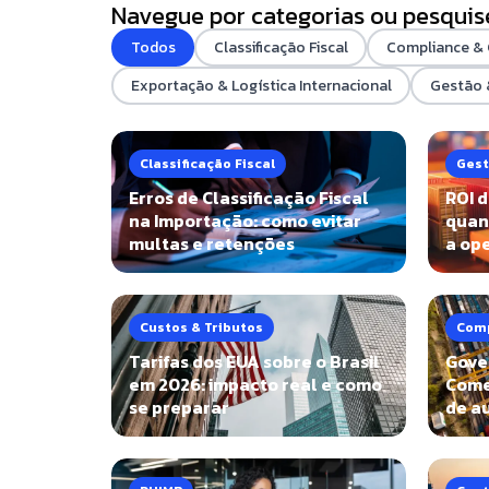
Navegue por categorias ou pesquis
Todos
Classificação Fiscal
Compliance &
Exportação & Logística Internacional
Gestão
Classificação Fiscal
Gest
Erros de Classificação Fiscal
ROI 
na Importação: como evitar
quan
multas e retenções
a op
Custos & Tributos
Comp
Tarifas dos EUA sobre o Brasil
Gove
em 2026: impacto real e como
Comex
se preparar
de au