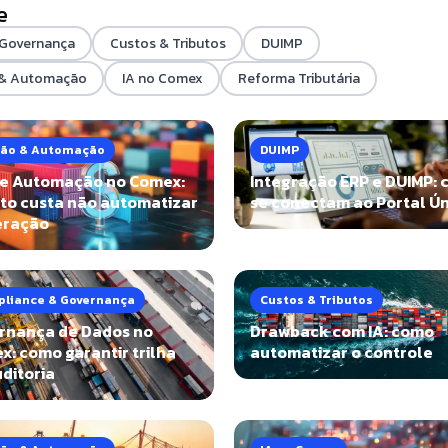
e
 Governança
Custos & Tributos
DUIMP
 & Automação
IA no Comex
Reforma Tributária
ão & Automação
DUIMP
de Automação no Comex:
Integração ERP e DUIMP:
to custa não automatizar
se conectam ao Portal Ú
eração
liance & Governança
Custos & Tributos
rnança de Dados no
Drawback com IA: como
: como garantir trilha
automatizar o controle
ditoria