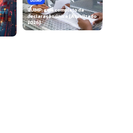
DUIMP
DUIMP: guia completo da
declaração única [Atualizado
2026]