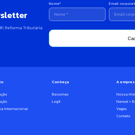
Nome*
Email corporat
sletter
P, Reforma Tributária
Cad
to
Conheça
A empres
ação
Becomex
Nossa Hist
ação
LogX
Narwal + 
ca Internacional
Vagas
Contato