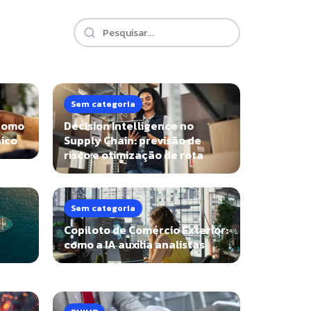
Sem categoria
 como
Decision Intelligence no
nico
Supply Chain: previsão de
risco e otimização de rota
Sem categoria
Copiloto de Comércio Exterior:
como a IA auxilia analistas