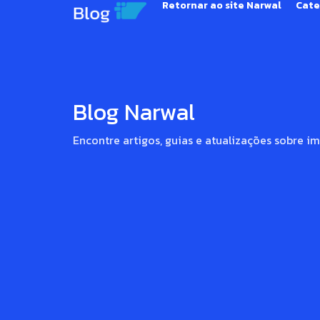
Retornar ao site Narwal
Cate
competitivas
das
que
ficam
para
tras...
Blog Narwal
Ler
artigo
Encontre artigos, guias e atualizações sobre i