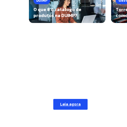
DUIMP
Gest
O que é o catálogo de
Torr
produtos na DUIMP?
como 
Com dúvidas sobr
Confira nossa série
e fique por dentro
Leia agora