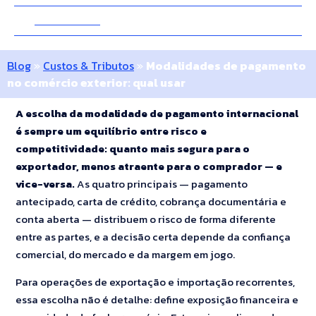
28 Junho 2018
10 Minutos
Blog
»
Custos & Tributos
»
Modalidades de pagamento
no comércio exterior: qual usar
A escolha da modalidade de pagamento internacional
é sempre um equilíbrio entre risco e
competitividade: quanto mais segura para o
exportador, menos atraente para o comprador — e
vice-versa.
As quatro principais — pagamento
antecipado, carta de crédito, cobrança documentária e
conta aberta — distribuem o risco de forma diferente
entre as partes, e a decisão certa depende da confiança
comercial, do mercado e da margem em jogo.
Para operações de exportação e importação recorrentes,
essa escolha não é detalhe: define exposição financeira e