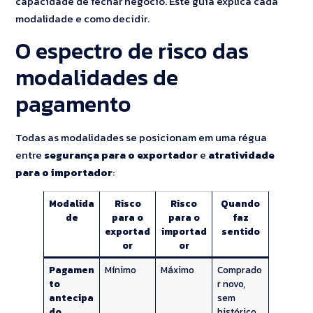
capacidade de fechar negócio. Este guia explica cada
modalidade e como decidir.
O espectro de risco das
modalidades de
pagamento
Todas as modalidades se posicionam em uma régua
entre
segurança para o exportador
e
atratividade
para o importador
:
Modalida
Risco
Risco
Quando
de
para o
para o
faz
exportad
importad
sentido
or
or
Pagamen
Mínimo
Máximo
Comprado
to
r novo,
antecipa
sem
do
histórico,