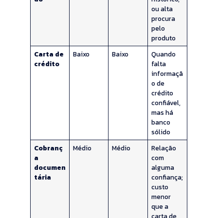
ou alta
procura
pelo
produto
Carta de
Baixo
Baixo
Quando
crédito
falta
informaçã
o de
crédito
confiável,
mas há
banco
sólido
Cobranç
Médio
Médio
Relação
a
com
documen
alguma
tária
confiança;
custo
menor
que a
carta de