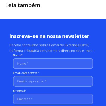
Leia também
evitar multas e retenções
automatizar a operação
P
Inscreva-se na nossa newsletter
Receba conteúdos sobre Comércio Exterior, DUIMP,
Reforma Tributária e muito mais direto no seu e-mail.
Nome*
Email corporativo*
Empresa*