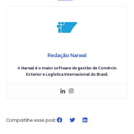
Redação Narwal
A Narwal é o maior software de gestão de Comércio
Exterior e Logística Internacional do Brasil.
Compartilhe esse post:
CLASSIFICAÇÃO FISCAL
GESTÃO & AUTOMAÇÃO
Erros de Classificação
ROI de Automação no
I
Fiscal na Importação: como
Comex: quanto custa não
c