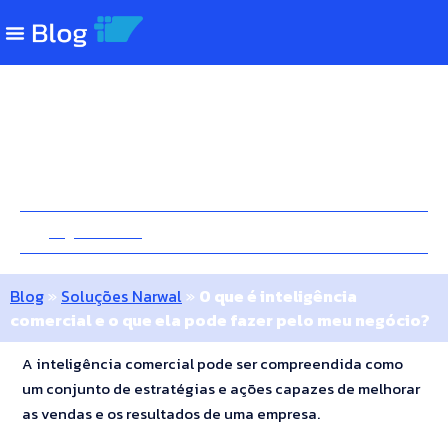
O que é inteligência comercial e o
que ela pode fazer pelo meu
negócio?
1 Agosto 2022
10 Minutos
Blog
»
Soluções Narwal
»
O que é inteligência
comercial e o que ela pode fazer pelo meu negócio?
A inteligência comercial pode ser compreendida como
um conjunto de estratégias e ações capazes de melhorar
as vendas e os resultados de uma empresa.