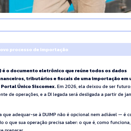
novo processo de importação
) é o documento eletrônico que reúne todos os dados
inanceiros, tributários e fiscais de uma importação em
o Portal Único Siscomex.
Em 2026, ela deixou de ser futuro
e de operações, e a DI legada será desligada a partir de ja
ica que adequar-se à DUIMP não é opcional nem adiável — é 
do o que sua operação precisa saber: o que é, como funciona
e preparar.