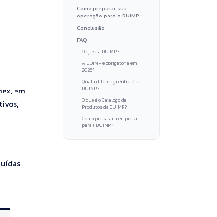
Como preparar sua
operação para a DUIMP
Conclusão
FAQ
o
O que é a DUIMP?
A DUIMP é obrigatória em
2026?
Qual a diferença entre DI e
DUIMP?
mex, em
O que é o Catálogo de
ivos,
Produtos da DUIMP?
Como preparar a empresa
para a DUIMP?
luídas