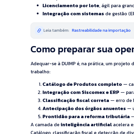
Licenciamento por lote
, ágil para gra
Integração com sistemas
de gestão (E
Leia também:
Rastreabilidade na importação
Como preparar sua ope
Adequar-se à DUIMP é, na prática, um projeto 
trabalho:
Catálogo de Produtos completo
— cad
Integração com Siscomex e ERP
— para
Classificação fiscal correta
— erro de 
Antecipação dos órgãos anuentes
— u
Prontidão para a reforma tributária
—
A camada de
inteligência artificial
acelera e
Catálogo, classificação fiscal e detecção de di