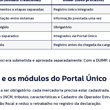
DI (modelo tradicional)
DUIMP (novo processo)
entos e etapas separadas
Registro único integrado
itação entre sistemas
Informação prestada uma vez
xigido
Obrigatório
s separados
Integrados via Portal Único
ada
Registro antes da chegada da carg
peção) era submetida e aprovada separadamente. Com a DUIMP,
 e os módulos do Portal Único
a ser obrigatório: cada mercadoria precisa estar cadastrada,
s (NCM, tributos, características e Cadastro de Operador Estr
ão fiscal e reduz o retrabalho no registro da declaração.