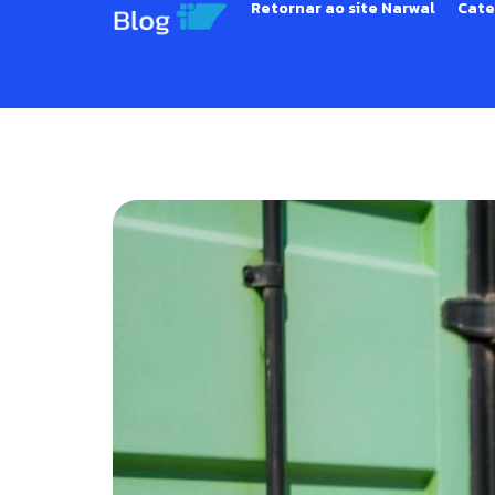
Retornar ao site Narwal
Cate
DUIMP: o guia comple