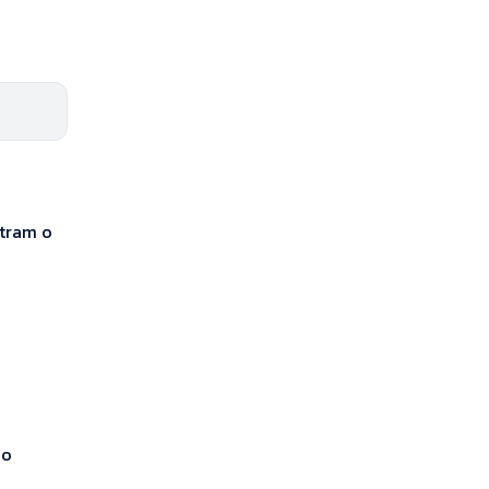
ntram o
do