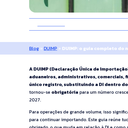
24 Junho 2026
10 Minutos
Blog
»
DUIMP
»
DUIMP: o guia completo do 
A DUIMP (Declaração Única de Importação
aduaneiros, administrativos, comerciais, f
único registro, substituindo a DI dentro d
tornou-se
obrigatória
para um número crescent
2027.
Para operações de grande volume, isso signif
para continuar importando. Este guia reúne tu
obrigado, o que muda em relação à DI e como s