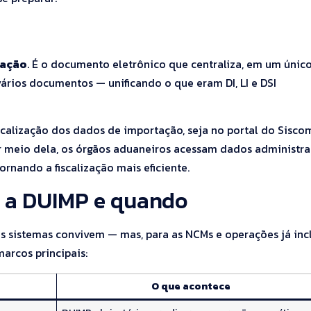
tação
. É o documento eletrônico que centraliza, em um únic
ários documentos — unificando o que eram DI, LI e DSI
scalização dos dados de importação, seja no portal do Sisco
 meio dela, os órgãos aduaneiros acessam dados administrat
tornando a fiscalização mais eficiente.
r a DUIMP e quando
s sistemas convivem — mas, para as NCMs e operações já inc
marcos principais:
O que acontece