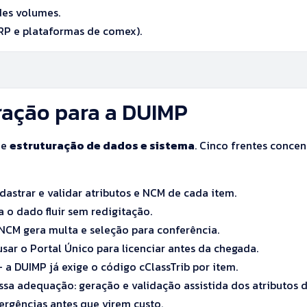
ndes volumes.
RP e plataformas de comex).
ração para a DUIMP
de
estruturação de dados e sistema
. Cinco frentes conce
astrar e validar atributos e NCM de cada item.
 o dado fluir sem redigitação.
NCM gera multa e seleção para conferência.
sar o Portal Único para licenciar antes da chegada.
 a DUIMP já exige o código cClassTrib por item.
ssa adequação: geração e validação assistida dos atributos 
vergências antes que virem custo.